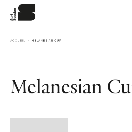
ACCUEIL
MELANESIAN CUP
Melanesian C