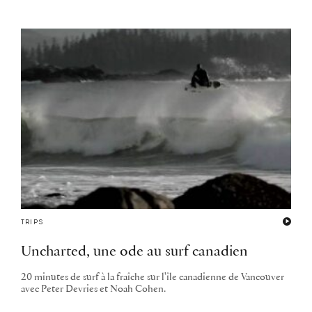
TRIPS
Uncharted, une ode au surf canadien
20 minutes de surf à la fraîche sur l'île canadienne de Vancouver
avec Peter Devries et Noah Cohen.