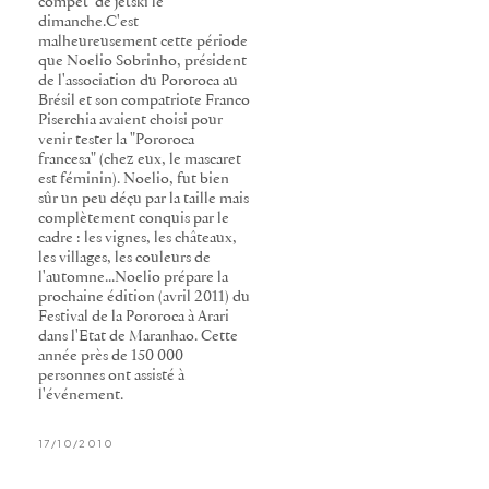
compet' de jetski le
dimanche.C'est
malheureusement cette période
que Noelio Sobrinho, président
de l'association du Pororoca au
Brésil et son compatriote Franco
Piserchia avaient choisi pour
venir tester la "Pororoca
francesa" (chez eux, le mascaret
est féminin). Noelio, fut bien
sûr un peu déçu par la taille mais
complètement conquis par le
cadre : les vignes, les châteaux,
les villages, les couleurs de
l'automne...Noelio prépare la
prochaine édition (avril 2011) du
Festival de la Pororoca à Arari
dans l'Etat de Maranhao. Cette
année près de 150 000
personnes ont assisté à
l'événement.
17/10/2010