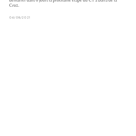
démarrer dans 6 jours la prochaine étape du CT à Barra de la
Cruz.
04/08/2021