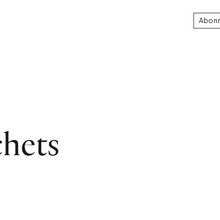
Abon
hets