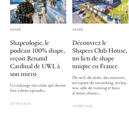
SHAPE
SHAPE
Shapeologie, le
Découvrez le
podcast 100% shape,
Shapers Club House,
reçoit Renaud
un lieu de shape
Cardinal de UWL à
unique en France
son micro
Du surf, du skate, des concerts,
un espace de coworking, un bar,
Un échange très riche qui donne
une salle de training et bien
lieu à deux épisodes.
d'autres choses...
23/10/2024
13/08/2024