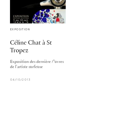
EXPOSITION
Céline Chat à St
Tropez
Exposition des dernière ?"uvres
de l'artiste surfeuse
04/10/2013