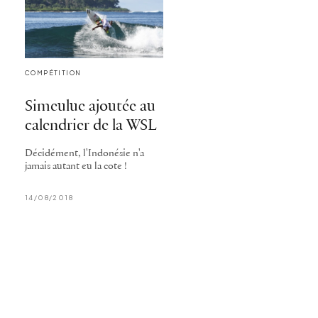
COMPÉTITION
Simeulue ajoutée au
calendrier de la WSL
Décidément, l'Indonésie n'a
jamais autant eu la cote !
14/08/2018