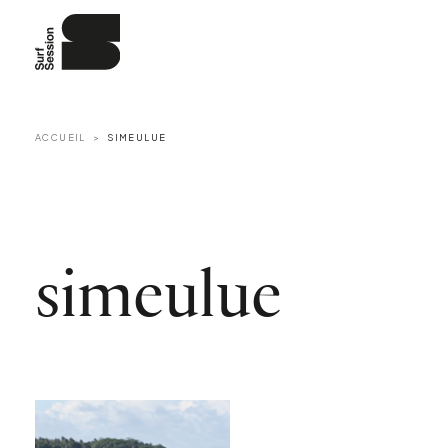
ACCUEIL
SIMEULUE
simeulue