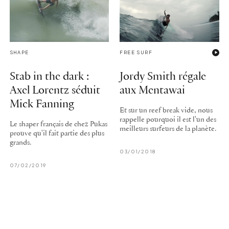
SHAPE
FREE SURF
Stab in the dark :
Jordy Smith régale
Axel Lorentz séduit
aux Mentawai
Mick Fanning
Et sur un reef break vide, nous
rappelle pourquoi il est l'un des
Le shaper français de chez Pukas
meilleurs surfeurs de la planète.
prouve qu'il fait partie des plus
grands.
03/01/2018
07/02/2019