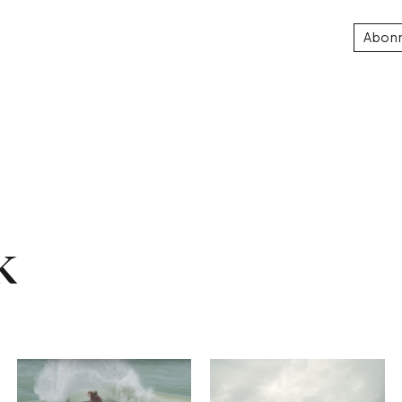
Abon
k