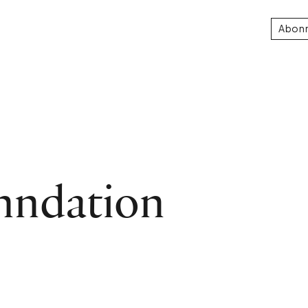
Abon
onndation