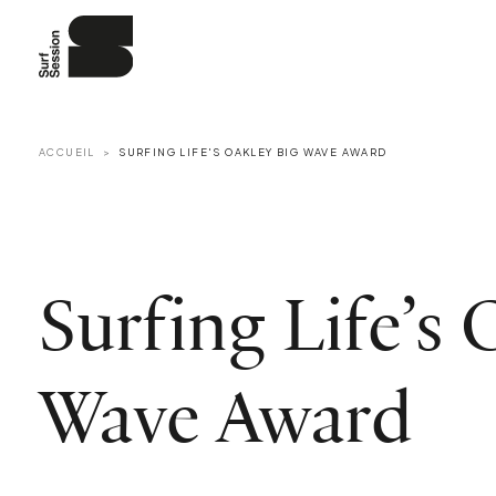
ACCUEIL
SURFING LIFE'S OAKLEY BIG WAVE AWARD
Surfing Life’s 
Wave Award