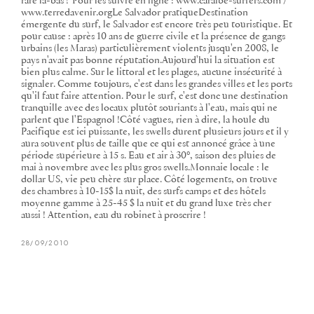
rare là-bas !"Pour les suivre en ligne : www.caraibe-surfers.com /
www.terredavenir.orgLe Salvador pratiqueDestination
émergente du surf, le Salvador est encore très peu touristique. Et
pour cause : après 10 ans de guerre civile et la présence de gangs
urbains (les Maras) particulièrement violents jusqu'en 2008, le
pays n'avait pas bonne réputation.Aujourd'hui la situation est
bien plus calme. Sur le littoral et les plages, aucune insécurité à
signaler. Comme toujours, c'est dans les grandes villes et les ports
qu'il faut faire attention. Pour le surf, c'est donc une destination
tranquille avec des locaux plutôt souriants à l'eau, mais qui ne
parlent que l'Espagnol !Côté vagues, rien à dire, la houle du
Pacifique est ici puissante, les swells durent plusieurs jours et il y
aura souvent plus de taille que ce qui est annoncé grâce à une
période supérieure à 15 s. Eau et air à 30°, saison des pluies de
mai à novembre avec les plus gros swells.Monnaie locale : le
dollar US, vie peu chère sur place. Côté logements, on trouve
des chambres à 10-15$ la nuit, des surfs camps et des hôtels
moyenne gamme à 25-45 $ la nuit et du grand luxe très cher
aussi ! Attention, eau du robinet à proscrire !
28/09/2010