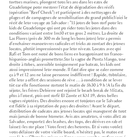
tortues marines, plongent tous les ans dans les eaux de
Guadeloupe pour mesurer l'état de dégradation des récifs
(opération "Reef Check") et participent à des nettoyages de
plages et de campagnes de sensibilisation du grand public.Voici le
récit de leur voyage au Salvador : "15 jours de bon surf pour les
kids de Guadeloupe qui ont pu rider tous les jours dans des
conditions variant entre 1m50 et un gros 2 mètres. La droite de
Las Flores (près de 300 m de long les bons jours) leur a permis
d'enchaîner manoeuvres radicales et tricks au contact des jeunes
locaux, plutôt impressionnés par leur niveau. Locaux avec qui
Rafi et Tom ont noué de bons liens en baragouinant un franco-
hispanico-anglais prometteur.Sur la vague de Punta Mango, une
droite à tubes, accessible uniquement par bateau, les kids ont
aussi impressionné leur monde. Il faut dire que se caler comme
ça à 9 et 12 ans ne laisse personne indifférent ! Rapide, tubulaire,
elle leur a offert des sessions de rêve … à condition de se lever
tôt car elle fonctionne surtout le matin de 5h30 à 9 h !A la fin du
séjour, les frères Debierre ont rejoint le beach break de Mizata,
plus à l'ouest, puis ont surfé El Zonte et KM 59, deux belles
vagues réputées. Des droites encore et toujours car le Salvador
est fidèle à sa réputation de pays des droites ! Avant le départ,
distribution de cadeaux aux jeunes locaux qui manquent de tout
mais jamais de bonne humeur. Avis aux amateurs, si vous allez au
Salvador, emportez des leashes, des tops, des dérives en rab et
laissez-les sur place ! Vous ferez des heureux. Et si vous voulez
vous délaisser de votre vieille board, n'hésitez pas, le matos est