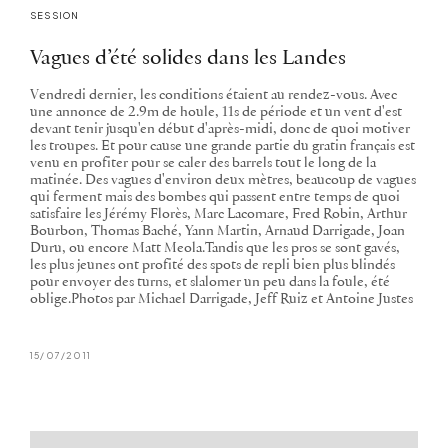
SESSION
Vagues d’été solides dans les Landes
Vendredi dernier, les conditions étaient au rendez-vous. Avec
une annonce de 2.9m de houle, 11s de période et un vent d'est
devant tenir jusqu'en début d'après-midi, donc de quoi motiver
les troupes. Et pour cause une grande partie du gratin français est
venu en profiter pour se caler des barrels tout le long de la
matinée. Des vagues d'environ deux mètres, beaucoup de vagues
qui ferment mais des bombes qui passent entre temps de quoi
satisfaire les Jérémy Florès, Marc Lacomare, Fred Robin, Arthur
Bourbon, Thomas Baché, Yann Martin, Arnaud Darrigade, Joan
Duru, ou encore Matt Meola.Tandis que les pros se sont gavés,
les plus jeunes ont profité des spots de repli bien plus blindés
pour envoyer des turns, et slalomer un peu dans la foule, été
oblige.Photos par Michael Darrigade, Jeff Ruiz et Antoine Justes
15/07/2011