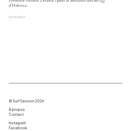
Première victoire à Hawai'i pour le Brésilien lors du QS
d'Haleiwa.
21/11/2017
© Surf Session 2026
À propos
Contact
Instagram
Facebook