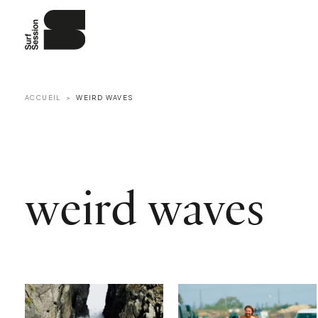
ACCUEIL
WEIRD WAVES
weird waves