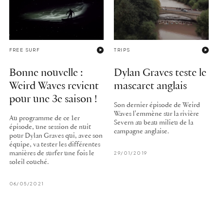
FREE SURF
TRIPS
Bonne nouvelle :
Dylan Graves teste le
Weird Waves revient
mascaret anglais
pour une 3e saison !
Son dernier épisode de Weird
Waves l'emmène sur la rivière
Au programme de ce 1er
Severn au beau milieu de la
épisode, une session de nuit
campagne anglaise.
pour Dylan Graves qui, avec son
équipe, va tester les différentes
manières de surfer une fois le
29/01/2019
soleil couché.
06/05/2021