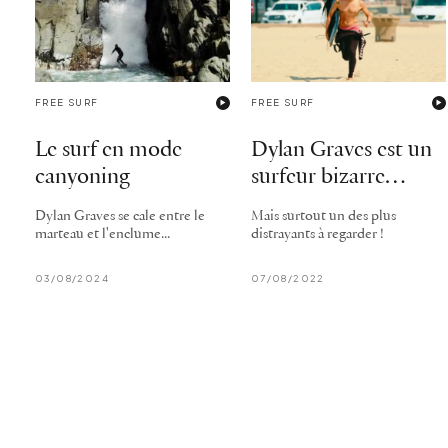
FREE SURF
FREE SURF
Le surf en mode
Dylan Graves est un
canyoning
surfeur bizarre…
Dylan Graves se cale entre le
Mais surtout un des plus
marteau et l'enclume...
distrayants à regarder !
03/08/2024
07/08/2022