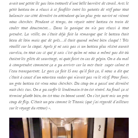
avait une petite île pas loin entourée d’une belle barrière de corail. Avec le
petit bateau on a réussi à se faufiler entre les patates de reef pour tout
balancer sur cette dernière en attendant qu’un plus gros navire ne vienne
nous chercher. Pendant ce temps, on voyait notre bateau en train de
couler tout doucement… Dans la panique on n’a pas réussi à tout
prendre. La veille, on s’était déjà fait la remarque que le bateau était
beau de loin mais que de près…il était quand même bien claqué ! Très
rouillé sur la coque. Après je ne sais pas si un bateau plus récent aurait
survécu, en tout cas ce que je sais c’est qu’on ne nous a même pas dit où
étaient les gilets de sauvetage, ni quoi faire en cas de pépin. On a du mal
à comprendre comment ça a pu arriver car la mer était super calme et
l’eau transparente. Le gars ça fait 15 ans qu’il fait ça, il nous a dit que
c’était à cause d’un nouveau radar qui n’avait pas vu le récif. Pour finir,
un gros bateau est venu nous chercher. Du coup on a passé une dernière
nuit chez eux. On a pu surfer le lendemain et on est rentré. Au final ça se
termine plutôt bien, on est tous en bonne santé. On s’est juste mis un gros
coup de flip. C’était un peu comme le Titanic (que j’ai regardé d’ailleurs
sur le voyage du retour) ».