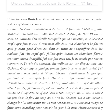
Une publication partagée par Boris Romann (@_bromann_)
L’histoire, c’est
Boris
lui-même qui nous la raconte. Joint dans la soirée,
voilà ce qu’il nous a confié :
« Lundi on était tranquillement en train de finir notre boat trip aux
Maldives. On était parti pour une dizaine de jours, on était 10 gars à
bord. Le matin on s’est réveillé tranquille quand d’un coup, on a heurté le
récif super fort. Je suis directement allé dans ma chambre et là j’ai vu
qu’il y avait gavé d’eau qui était en train de s’engouffrer dans les
couloirs. J’ai vite capté qu’il fallait qu’on évacue les chambres. J’avais
tout mon matos éparpillé, j’ai vite fait mon sac. Je ne savais pas par où
commencer. J’avais des caméras, des ordinateurs, des disques durs, des
GoPro… Gros coup de panique comme jamais ça ne m’était arrivé. J’ai
monté tout mon matos à l’étage. Là-haut, c’était aussi la panique,
personne ne savait quoi faire. On n’avait reçu aucune consigne de
sécurité en arrivant sur le bateau. Le capitaine nous disait que tout allait
bien se passer, qu’il avait appelé un autre bateau et qu’il n’y avait pas de
raison de s’inquiéter. Sauf que l’eau montait super vite. Il nous a laissé
un peu dans le flou du coup on a pris les devants. On a commencé à
charger le plus important sur un tout petit bateau. Ensuite on a essayé de
faire notre boardbag pour pouvoir les jeter à la mer. Heureusement il y