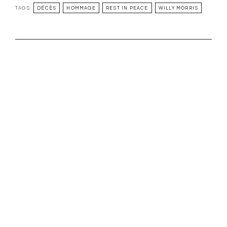
TAGS:
DÉCÈS
HOMMAGE
REST IN PEACE
WILLY MORRIS