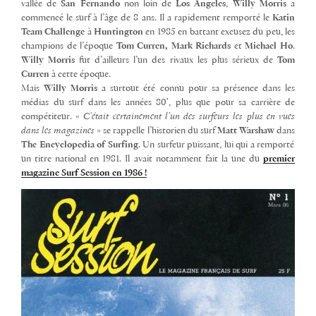
vallée de
San Fernando
non loin de
Los Angeles
,
Willy Morris
a
commencé le surf à l’âge de 8 ans. Il a rapidement remporté le
Katin
Team Challenge
à
Huntington
en 1985 en battant excusez du peu, les
champions de l’époque
Tom Curren, Mark Richards
et
Michael Ho
.
Willy Morris
fut d’ailleurs l’un des rivaux les plus sérieux de
Tom
Curren
à cette époque.
Mais
Willy Morris
a surtout été connu pour sa présence dans les
médias du surf dans les années 80′, plus que pour sa carrière de
compétiteur. «
C’était certainement l’un des surfeurs les plus en vues
dans les magazines
» se rappelle l’historien du surf
Matt Warshaw
dans
The Encyclopedia of Surfing
. Un surfeur puissant, lui qui a remporté
un titre national en 1981. Il avait notamment fait la une du
premier
magazine Surf Session en 1986 !