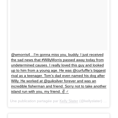
@wmorris4…I’m gonna miss you, buddy. I just received
the sad news that #WillyMorris passed away today from
undetermined causes. I really loved this guy and looked
up to him from a young age. He was @curfuffle’s biggest
rival as a teenager. Tom’s dad even named his dog after
Willy. He worked at @quiksilver forever and was an
incredible fisherman and friend. Sorry not to take another
island run with you, my friend. ✌ ‍♂️
Une publication partagée par
Kelly Slater
(@kellyslater) le
10 Avr