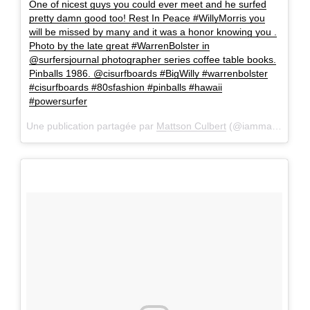
One of nicest guys you could ever meet and he surfed
pretty damn good too! Rest In Peace #WillyMorris you
will be missed by many and it was a honor knowing you .
Photo by the late great #WarrenBolster in
@surfersjournal photographer series coffee table books.
Pinballs 1986. @cisurfboards #BigWilly #warrenbolster
#cisurfboards #80sfashion #pinballs #hawaii
#powersurfer
Une publication partagée par
Mattson Culbert
(@iammattson) le