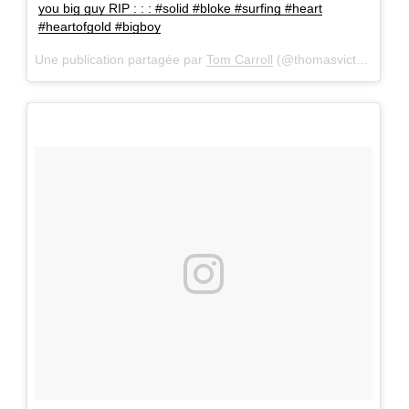
you big guy RIP : : : #solid #bloke #surfing #heart
#heartofgold #bigboy
Une publication partagée par
Tom Carroll
(@thomasvictorcarroll) le