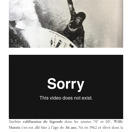
Surfeur
californien de légende
dans les années 70′ et 80′,
Willy
Morris
s’en est allé hier à l’âge de
56 ans
. Né en 1962 et élevé dans la