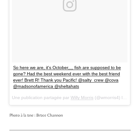
So here we are, it's October,,,, fish are supposed to be
gone? Had the best weekend ever with the best friend
ever! Brett R! Thank you Pacific! @salty_crew @cova
@madsonofamerica @sheltahats
Une publication partagée par
Willy Morris
(@wmorris4) le
9 Oct.
Photo à la une : Bruce Channon