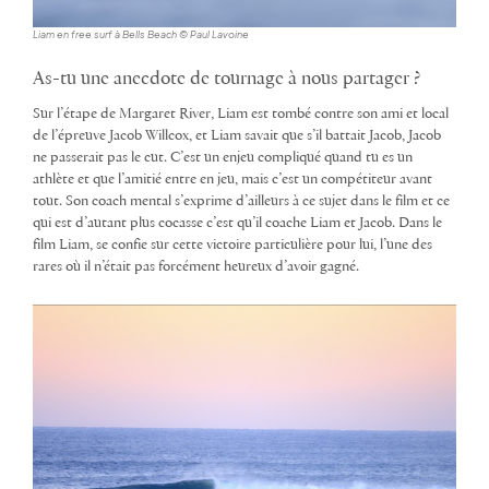
Liam en free surf à Bells Beach © Paul Lavoine
As-tu une anecdote de tournage à nous partager ?
Sur l’étape de Margaret River, Liam est tombé contre son ami et local
de l’épreuve Jacob Willcox, et Liam savait que s’il battait Jacob, Jacob
ne passerait pas le cut. C’est un enjeu compliqué quand tu es un
athlète et que l’amitié entre en jeu, mais c’est un compétiteur avant
tout. Son coach mental s’exprime d’ailleurs à ce sujet dans le film et ce
qui est d’autant plus cocasse c’est qu’il coache Liam et Jacob. Dans le
film Liam, se confie sur cette victoire particulière pour lui, l’une des
rares où il n’était pas forcément heureux d’avoir gagné.