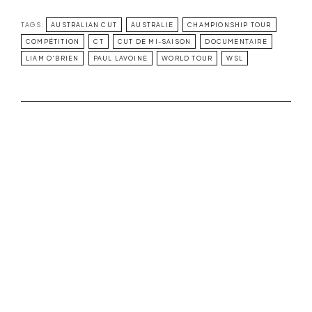
TAGS:
AUSTRALIAN CUT
AUSTRALIE
CHAMPIONSHIP TOUR
COMPÉTITION
CT
CUT DE MI-SAISON
DOCUMENTAIRE
LIAM O'BRIEN
PAUL LAVOINE
WORLD TOUR
WSL