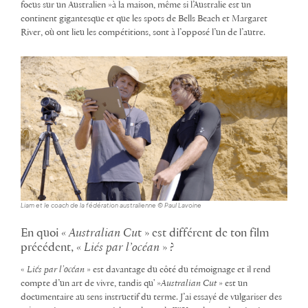
focus sur un Australien »à la maison, même si l’Australie est un
continent gigantesque et que les spots de Bells Beach et Margaret
River, où ont lieu les compétitions, sont à l’opposé l’un de l’autre.
Liam et le coach de la fédération australienne © Paul Lavoine
En quoi «
Australian Cu
t » est différent de ton film
précédent, «
Liés par l’océan
» ?
«
Liés par l’océan
» est davantage du côté du témoignage et il rend
compte d’un art de vivre, tandis qu' »
Australian Cut
» est un
documentaire au sens instructif du terme. J’ai essayé de vulgariser des