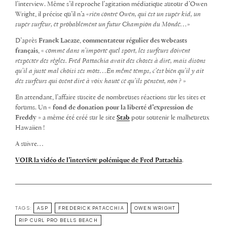
l’interview. Même s’il reproche l’agitation médiatique autour d’Owen
Wright, il précise qu’il n’a «
rien contre Owen, qui est un super kid, un
super surfeur, et probablement un futur Champion du Monde…
»
D’après
Franck Lacaze
,
commentateur régulier des webcasts
français
, «
comme dans n’importe quel sport, les surfeurs doivent
respecter des règles. Fred Pattachia avait des choses à dire, mais disons
qu’il a juste mal choisi ses mots…En même temps, c’est bien qu’il y ait
des surfeurs qui osent dire à voix haute ce qu’ils pensent, non ?
»
En attendant, l’affaire suscite de nombreuses réactions sur les sites et
forums. Un «
fond de donation pour la liberté d’expression de
Freddy
» a même été créé sur le site
Stab
pour soutenir le malheureux
Hawaiien !
A suivre…
VOIR la vidéo de l’interview polémique de Fred Pattachia
.
TAGS:
ASP
FREDERICK PATACCHIA
OWEN WRIGHT
RIP CURL PRO BELLS BEACH