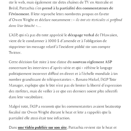
sur le web, mais également sur deux chaînes de TV en Australie et
Brésil, Pattachia s’en
prend à la partialité des commentateurs de
l’événement
. Il leur reproche leurs nombreux propos en faveur
d’Owen Wright et déclare notamment : «
ils ont ses testicules si profond
dans leur bouche
»…
L’ASP, qui n’a pas du tout apprécié le
dérapage verbal
de l’Hawaiien,
vient de le condamner à 1000 $ d’amende et à l’obligation de
supprimer un message relatif à l’incident publié sur son compte
Twitter.
Cette décision fait suite à une clause du
nouveau règlement ASP
concernant les interviews d’après-série et qui « réfrène le langage
politiquement incorrect diffusé en direct et à l’échelle mondiale à un
nombre grandissant de téléspectateurs ». Renato Hickel, l’ASP Tour
Manager, explique que le but n’est pas de limiter la liberté d’expression
des surfeurs, mais de veiller à ce que ces derniers soient plus sélectifs
dans leur vocabulaire.
Malgré tout, l’ASP a reconnu que les commentateurs avaient beaucoup
focalisé sur Owen Wright durant le heat et leur a rappelés que la
partialité elle aussi était une infraction.
Dans
une vidéo publiée sur son site
, Pattachia revient sur le heat et