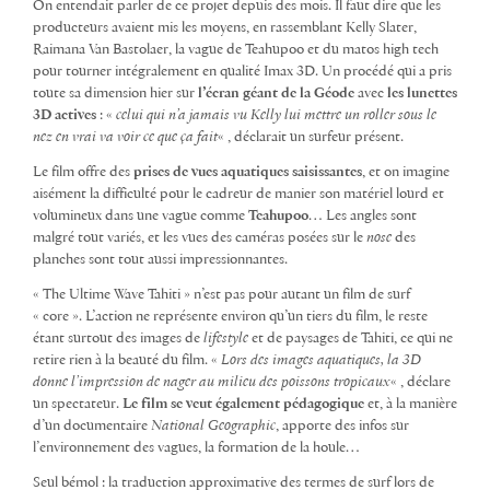
On entendait parler de ce projet depuis des mois. Il faut dire que les
producteurs avaient mis les moyens, en rassemblant Kelly Slater,
Raimana Van Bastolaer, la vague de Teahupoo et du matos high tech
pour tourner intégralement en qualité Imax 3D. Un procédé qui a pris
toute sa dimension hier sur
l’écran géant de la Géode
avec
les lunettes
3D actives
: «
celui qui n’a jamais vu Kelly lui mettre un roller sous le
nez en vrai va voir ce que ça fait
« , déclarait un surfeur présent.
Le film offre des
prises de vues aquatiques saisissantes
, et on imagine
aisément la difficulté pour le cadreur de manier son matériel lourd et
volumineux dans une vague comme
Teahupoo
… Les angles sont
malgré tout variés, et les vues des caméras posées sur le
nose
des
planches sont tout aussi impressionnantes.
« The Ultime Wave Tahiti » n’est pas pour autant un film de surf
« core ». L’action ne représente environ qu’un tiers du film, le reste
étant surtout des images de
lifestyle
et de paysages de Tahiti, ce qui ne
retire rien à la beauté du film. «
Lors des images aquatiques, la 3D
donne l’impression de nager au milieu des poissons tropicaux
« , déclare
un spectateur.
Le film se veut également pédagogique
et, à la manière
d’un documentaire
National Geographic
, apporte des infos sur
l’environnement des vagues, la formation de la houle…
Seul bémol : la traduction approximative des termes de surf lors de