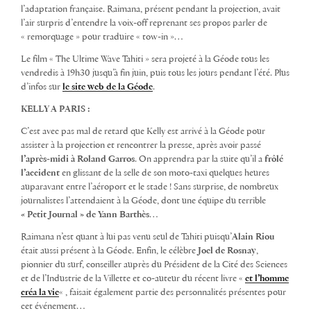
l’adaptation française. Raimana, présent pendant la projection, avait
l’air surpris d’entendre la voix-off reprenant ses propos parler de
« remorquage » pour traduire « tow-in »…
Le film « The Ultime Wave Tahiti » sera projeté à la Géode tous les
vendredis à 19h30 jusqu’à fin juin, puis tous les jours pendant l’été. Plus
d’infos sur
le site web de la Géode
.
KELLY A PARIS :
C’est avec pas mal de retard que Kelly est arrivé à la Géode pour
assister à la projection et rencontrer la presse, après avoir passé
l’après-midi à Roland Garros
. On apprendra par la suite qu’il a
frôlé
l’accident
en glissant de la selle de son moto-taxi quelques heures
auparavant entre l’aéroport et le stade ! Sans surprise, de nombreux
journalistes l’attendaient à la Géode, dont une équipe du terrible
« Petit Journal » de Yann Barthès
…
Raimana n’est quant à lui pas venu seul de Tahiti puisqu’
Alain Riou
était aussi présent à la Géode. Enfin, le célèbre
Joel de Rosnay
,
pionnier du surf, conseiller auprès du Président de la Cité des Sciences
et de l’Industrie de la Villette et co-auteur du récent livre «
et l’homme
créa la vie
« , faisait également partie des personnalités présentes pour
cet événement…