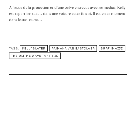
A l’issue de la projection et d’une brève entrevue avec les médias, Kelly
est reparti en taxi… dans une voiture cette fois-ci. Il est en ce moment
dans le sud-ouest…
TAGS:
KELLY SLATER
RAIMANA VAN BASTOLAER
SURF IMAX3D
THE ULTIME WAVE TAHITI 3D