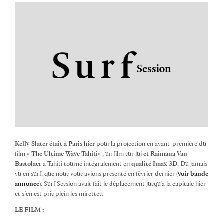
Kelly Slater était à Paris hier
pour la projection en avant-première du
film «
The Ultime Wave Tahiti
« , un film sur lui
et Raimana
Van
Bastolaer
à Tahiti tourné intégralement en
qualité Imax 3D
. Du jamais
vu en surf, que nous vous avions présenté en février dernier (
voir bande
annonce
). Surf Session avait fait le déplacement jusqu’à la capitale hier
et s’en est pris plein les mirettes.
LE FILM :