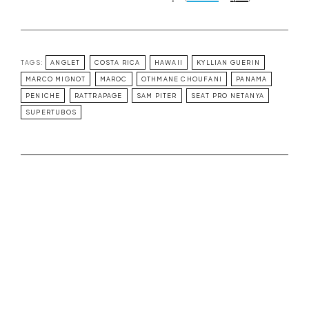
TAGS:
ANGLET
COSTA RICA
HAWAII
KYLLIAN GUERIN
MARCO MIGNOT
MAROC
OTHMANE CHOUFANI
PANAMA
PENICHE
RATTRAPAGE
SAM PITER
SEAT PRO NETANYA
SUPERTUBOS