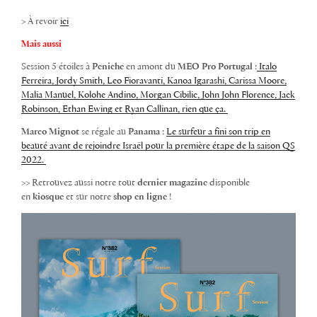
> À revoir
ici
Mais aussi
Session 5 étoiles à
Peniche
en amont du
MEO Pro Portugal
:
Italo
Ferreira, Jordy Smith, Leo Fioravanti, Kanoa Igarashi, Carissa Moore,
Malia Manuel, Kolohe Andino, Morgan Cibilic, John John Florence, Jack
Robinson, Ethan Ewing et Ryan Callinan, rien que ça.
Marco Mignot
se régale au
Panama
:
Le surfeur a fini son trip en
beauté avant de rejoindre Israël pour la première étape de la saison QS
2022.
>> Retrouvez aussi
notre tout
dernier magazine
disponible
en
kiosque
et sur notre
shop en ligne
!