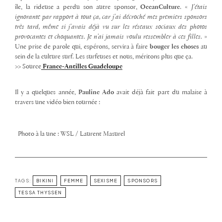
île, la rideuse a perdu son autre sponsor,
OceanCulture
. «
J’étais
ignorante par rapport à tout ça, car j’ai décroché mes premiers sponsors
très tard, même si j’avais déjà vu sur les réseaux sociaux des photos
provocantes et choquantes. Je n’ai jamais voulu ressembler à ces filles.
»
Une prise de parole qui, espérons, servira à faire
bouger les choses
au
sein de la culture surf. Les surfeuses et nous, méritons plus que ça.
>> Source
France-Antilles Guadeloupe
Il y a quelques année,
Pauline Ado
avait déjà fait part du malaise à
travers une vidéo bien tournée :
Photo à la une : WSL / Laurent Masurel
TAGS:
BIKINI
FEMME
SEXISME
SPONSORS
TESSA THYSSEN