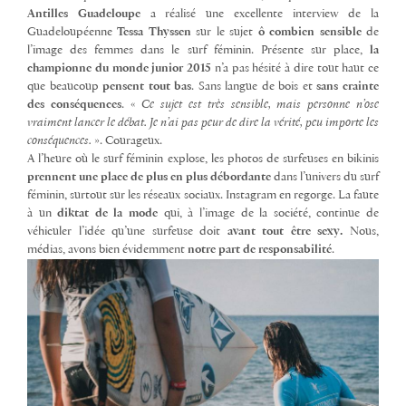
Antilles Guadeloupe
a réalisé une excellente interview de la
Guadeloupéenne
Tessa Thyssen
sur le sujet
ô combien sensible
de
l’image des femmes dans le surf féminin. Présente sur place,
la
championne du monde junior 2015
n’a pas hésité à dire tout haut ce
que beaucoup
pensent tout bas
. Sans langue de bois et
sans crainte
des conséquences
. «
Ce sujet est très sensible, mais personne n’ose
vraiment lancer le débat. Je n’ai pas peur de dire la vérité, peu importe les
conséquences.
». Courageux.
A l’heure où le surf féminin explose, les photos de surfeuses en bikinis
prennent une place de plus en plus débordante
dans l’univers du surf
féminin, surtout sur les réseaux sociaux. Instagram en regorge. La faute
à un
diktat de la mode
qui, à l’image de la société, continue de
véhiculer l’idée qu’une surfeuse doit
avant tout être sexy.
Nous,
médias, avons bien évidemment
notre part de responsabilité
.