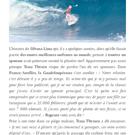
L’histoire de
Silvana Lima
qui, il y a quelques années, alors qu’elle faisait
partie
des toutes meilleures surfeuses au monde
, peinait à
trouver un
sponsor
avait pourtant secoué la planète surf. Apparemment pas assez
puisque
Tessa Thysen
risque de perdre l’un de ses sponsors. Dans
France-Antilles
,
la Guadeloupéenne
s’est confiée : «
Notre relation
s’est détruite il y a peu de temps. Ils m’ont dit que je m’y prenais mal
pour faire leur publicité, que je ne me rendais pas compte de la chance
que j’avais d’avoir un sponsor principal. C’est là qu’on m’a fait
comprendre que ce serait plus économique pour eux de payer une fille sur
Instagram qui a 28 000 followers, plutôt que de m’avoir à l’année avec
mes 7 000 abonnés. Si j’avais posté plus de photos de mes fesses, ce ne
serait jamais arrivé.
»
Rageant
vous avez dit ?
Prise à son tour dans ce piège malsain,
Tessa Thyssen
a dû encaisser.
«
Je me suis mise à pleurer et j’ai commencé à paniquer, car mon avenir
dépend d’eux
. » D’autant qu’après le passage du cyclone Irma sur son