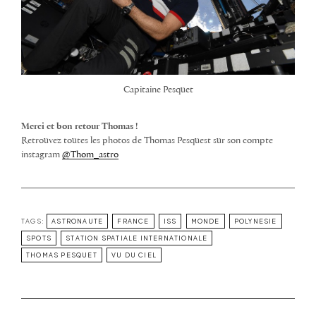
Capitaine Pesquet
Merci et bon retour Thomas !
Retrouvez toutes les photos de Thomas Pesquest sur son compte
instagram
@Thom_astro
TAGS:
ASTRONAUTE
FRANCE
ISS
MONDE
POLYNESIE
SPOTS
STATION SPATIALE INTERNATIONALE
THOMAS PESQUET
VU DU CIEL