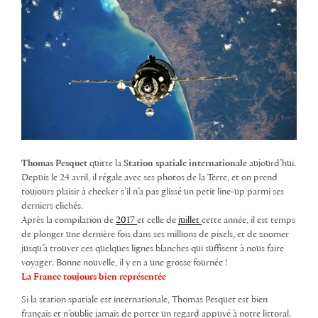
Thomas Pesquet
quitte la
Station spatiale internationale
aujourd’hui.
Depuis le 24 avril, il régale avec ses photos de la Terre, et on prend
toujours plaisir à checker s’il n’a pas glissé un petit line-up parmi ses
derniers clichés.
Après la compilation de
2017
et celle de
juillet
cette année, il est temps
de plonger une dernière fois dans ses millions de pixels, et de zoomer
jusqu’à trouver ces quelques lignes blanches qui suffisent à nous faire
voyager. Bonne nouvelle, il y en a une grosse fournée !
La France toujours bien représentée
Si la station spatiale est internationale, Thomas Pesquet est bien
français et n’oublie jamais de porter un regard appuyé à notre littoral.