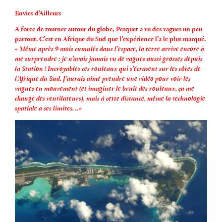
Envies d’Ailleurs
A force de tourner autour du globe, Pesquet a vu des vagues un peu
partout. C’est en
Afrique du Sud
que l’expérience l’a le plus marqué.
«
Même après 9 mois cumulés dans l’espace, la terre arrive encore à
me surprendre : je n’avais jamais vu de vagues aussi grosses depuis
la Station ! Incroyables ces rouleaux qui s’écrasent sur les côtes de
l’Afrique du Sud. J’aurais aimé prendre une vidéo pour voir les
vagues en mouvement (et imaginer le bruit des rouleaux, ça me
change des ventilateurs), mais à cette distance, même la technologie
spatiale a ses limites…
«