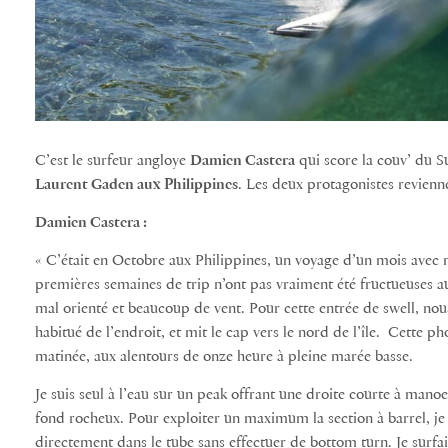
C’est le surfeur angloye
Damien Castera
qui score la couv’ du Su
Laurent Gaden aux Philippines
. Les deux protagonistes revienn
Damien Castera :
« C’était en Octobre aux Philippines, un voyage d’un mois ave
premières semaines de trip n’ont pas vraiment été fructueuses a
mal orienté et beaucoup de vent. Pour cette entrée de swell, nous 
habitué de l’endroit, et mit le cap vers le nord de l’île. Cette ph
matinée, aux alentours de onze heure à pleine marée basse.
Je suis seul à l’eau sur un peak offrant une droite courte à man
fond rocheux. Pour exploiter un maximum la section à barrel, je 
directement dans le tube sans effectuer de bottom turn. Je surfa