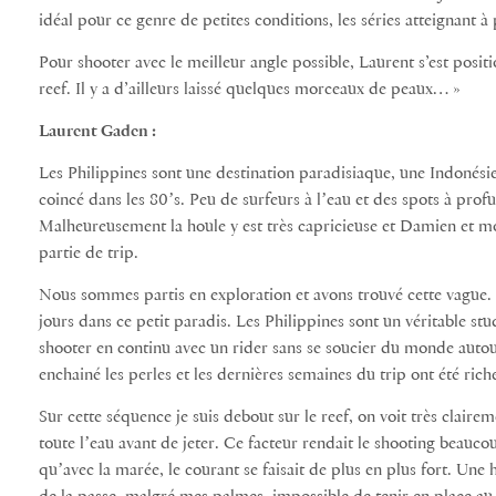
idéal pour ce genre de petites conditions, les séries atteignant 
Pour shooter avec le meilleur angle possible, Laurent s’est posit
reef. Il y a d’ailleurs laissé quelques morceaux de peaux… »
Laurent Gaden :
Les Philippines sont une destination paradisiaque, une Indonési
coincé dans les 80ʼs. Peu de surfeurs à lʼeau et des spots à prof
Malheureusement la houle y est très capricieuse et Damien et mo
partie de trip.
Nous sommes partis en exploration et avons trouvé cette vague.
jours dans ce petit paradis. Les Philippines sont un véritable 
shooter en continu avec un rider sans se soucier du monde autou
enchainé les perles et les dernières semaines du trip ont été rich
Sur cette séquence je suis debout sur le reef, on voit très clair
toute lʼeau avant de jeter. Ce facteur rendait le shooting beauc
quʼavec la marée, le courant se faisait de plus en plus fort. Une h