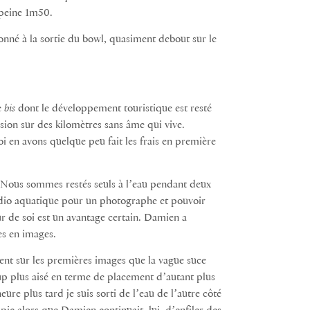
à peine 1m50.
ionné à la sortie du bowl, quasiment debout sur le
e
bis
dont le développement touristique est resté
usion sur des kilomètres sans âme qui vive.
i en avons quelque peu fait les frais en première
 Nous sommes restés seuls à lʼeau pendant deux
studio aquatique pour un photographe et pouvoir
r de soi est un avantage certain. Damien a
es en images.
ement sur les premières images que la vague suce
oup plus aisé en terme de placement dʼautant plus
eure plus tard je suis sorti de lʼeau de lʼautre côté