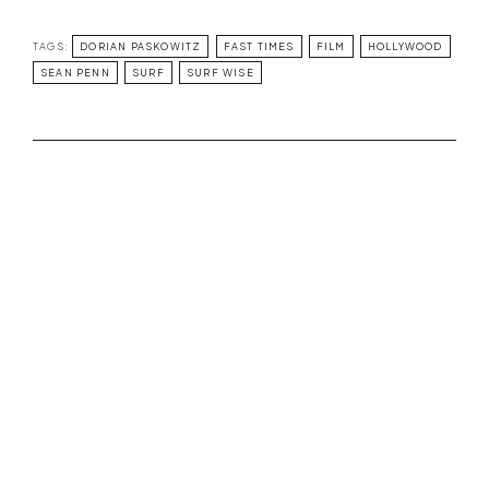
TAGS:
DORIAN PASKOWITZ
FAST TIMES
FILM
HOLLYWOOD
SEAN PENN
SURF
SURF WISE