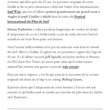
aventure qui dura près de 25 ans. Le parcours atypique de cette
famille et de ce père autoritaire a déjà fait l’objet d’un documentaire,
Surf Wise
, qui sera d’ailleurs
projeté gratuitement sur grand écran à
Anglet le jeudi 8 juillet à 16h30
dans le cadre du
Festival
International du Film de Surf
.
Dorian Paskowitz
a refusé pendant longtemps de vendre les droits
d’adaptation de sa vie à Hollywood, avant de céder devant l’intérêt
manifeste de Sean Penn pour son histoire.
Mais l’acteur hollywoodien n’est pas un nouveau venu dans le monde
du surf : Elevé à Malibu, il a glissé sur ses premières vagues dès l’âge de
10 ans. Il a d’ailleurs incarné
Jeff Spicoli
, un lycéen surfeur et fumiste,
en 1982 dans Fast Times, un navet pour ados qu’il traîne encore
aujourd’hui comme une grosse casserole (
voir extrait
).
Dans un autre registre, c’est lui qui assurait la narration de la version
originale du docu sur le big-wave riding,
Riding Giants
.
Espérons donc que l’adaptation de cette histoire à l’écran soit une
réussite et qu’Hollywood ne tombe pas une fois de plus dans les clichés
surf. Espérons…