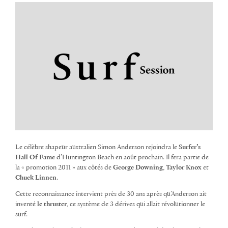
Le célèbre shapeur australien Simon Anderson rejoindra le
Surfer’s
Hall Of Fame
d’Huntington Beach en août prochain. Il fera partie de
la « promotion 2011 » aux côtés de
George Downing
,
Taylor Knox
et
Chuck Linnen
.
Cette reconnaissance intervient près de 30 ans après qu’Anderson ait
inventé
le thruster
, ce système de 3 dérives qui allait révolutionner le
surf.