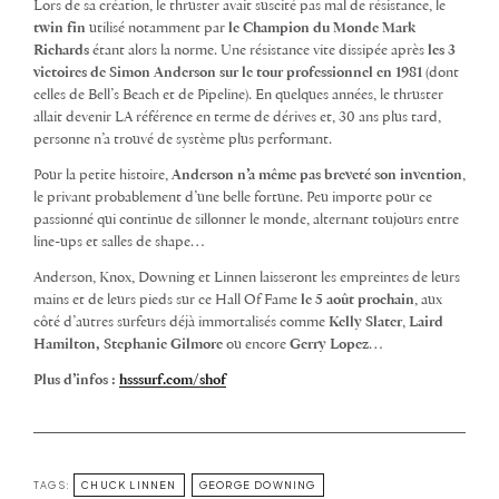
Lors de sa création, le thruster avait suscité pas mal de résistance, le
twin fin
utilisé notamment par
le Champion du Monde Mark
Richards
étant alors la norme. Une résistance vite dissipée après
les 3
victoires de Simon Anderson sur le tour professionnel en 1981
(dont
celles de Bell’s Beach et de Pipeline). En quelques années, le thruster
allait devenir LA référence en terme de dérives et, 30 ans plus tard,
personne n’a trouvé de système plus performant.
Pour la petite histoire,
Anderson n’a même pas breveté son invention
,
le privant probablement d’une belle fortune. Peu importe pour ce
passionné qui continue de sillonner le monde, alternant toujours entre
line-ups et salles de shape…
Anderson, Knox, Downing et Linnen laisseront les empreintes de leurs
mains et de leurs pieds sur ce Hall Of Fame
le 5 août prochain
, aux
côté d’autres surfeurs déjà immortalisés comme
Kelly Slater
,
Laird
Hamilton, Stephanie Gilmore
ou encore
Gerry Lopez
…
Plus d’infos :
hsssurf.com/shof
TAGS:
CHUCK LINNEN
GEORGE DOWNING