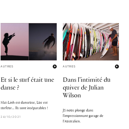
AUTRES
AUTRES
Et si le surf était une
Dans l’intimité du
danse ?
quiver de Julian
Wilson
Maï-Linh est danseuse, Luc est
surfeur... Ils sont inséparables !
JS nous plonge dans
l'impressionnant garage de
24/10/2021
l'Australien.