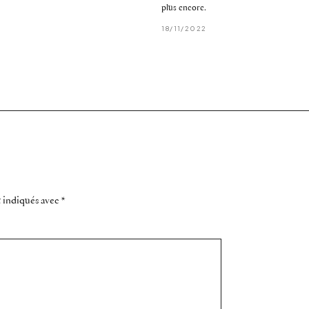
plus encore.
18/11/2022
t indiqués avec
*