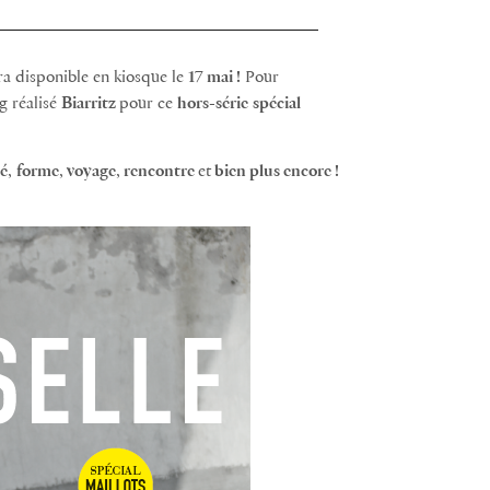
a disponible en kiosque le
17 mai !
Pour
g réalisé
Biarritz
pour ce
hors-série
spécial
é
,
forme
,
voyage
,
rencontre
et
bien plus encore !