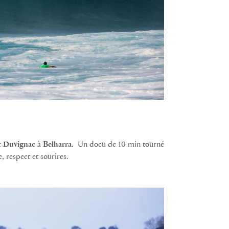
t
Duvignac
à
Belharra
. Un docu de 10 min tourné
 respect et sourires.