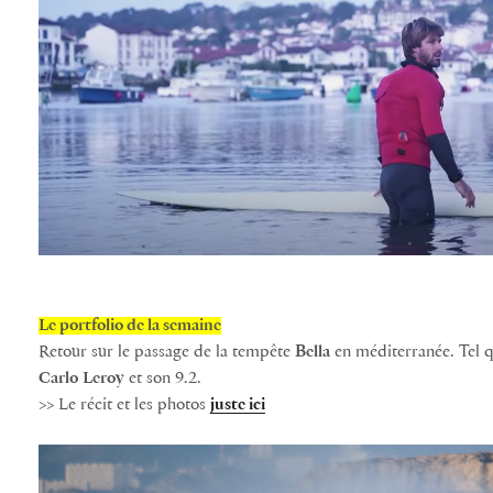
Le portfolio de la semaine
Retour sur le passage de la tempête
Bella
en méditerranée. Tel q
Carlo
Leroy
et son 9.2.
>> Le récit et les photos
juste ici