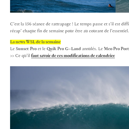
C’est la 156 séance de rattrapage ! Le temps passe et s’il est diff
récap’ chaque fin de semaine pour être au courant de l’essentiel.
La news WSL de la semaine
Le
Sunset
Pro
et le
Quik
Pro
G
–
Land
annulés. Le
Meo Pro Por
>> Ce qu’il
faut savoir de ces modifications de calendrier