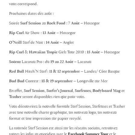
vous correspond.
Prochaines dates dès août :
Soirée
Surf Session
au
Rock Food
:
7 Août
– Hossegor
Rip Curl
Air Show :
13 Août
– Hossegor
O’Neill
Surf de Nuit :
14 Août
– Anglet
Rip Curl
&
Hawaiian Tropic
Girls Tour 2010 :
15 Août
– Hossegor
Soöruz
Lacanau Pro : du
19 au 22 Août
– Lacanau
Red Bull
Hitch’N Surf :
11 & 12 septembre
– Landes/ Côte Basque
Bud Bud
Contest :
18 & 19 septembre
– Longeville sur Mer
En effet,
Surf Session
,
Surfer’s Journal
,
Surfeuses
,
Bodyboard Mag
et
Trasher
seront disponibles rien que pour vous.
Vous découvrirez la nouvelle formule Surf Session, Surfeuses et Trasher
avec une nouvelle charte graphique, un nouveau logo, un nouveau
format et une impression sur papier recyclé.
La tournée Surf Session est aussi sur les réseaux sociaux, retrouvez
toutes les infos au quotidien avec le
Facebook Summer Tour
et le