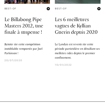
BEST-OF
BEST-OF
Le Billabong Pipe
Les 6 meilleures
Masters 2012, une
vagues de Kyllian
finale à suspense !
Guerin depuis 2020
Retour sur cette compétition
Le Landais est revenu sur cette
inoubliable remportée par Joel
période particulière en détaillant ses
Parkinson !
meilleurs rides depuis le premier
confinement.
20/07/2020
10/01/2022