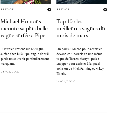
BEST-OF
BEST-OF
Michael Ho nous
Top 10 : les
raconte sa plus belle
meilleures vagues du
vague surfée à Pipe
mois de mars
L'Hawaïen revient sur LA vague
On part au Maroc pour s'extasier
surfée chez lui à Pipe, vague dont il
devant les 4 barrels en une même
garde un souvenir particulièrement
vague de Torren Martyn, puis à
marquant.
Snapper pour assister à la quasi-
collision de Mick Fanning et Mikey
06/02/2023
Wright.
14/04/2020