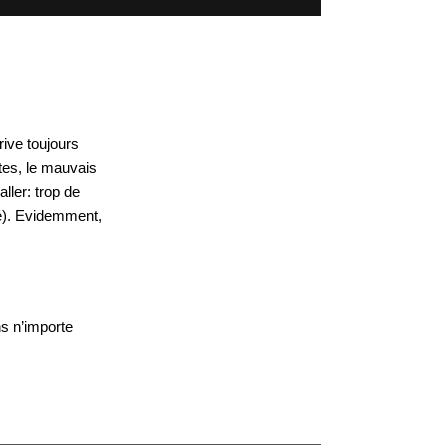
rive toujours
utes, le mauvais
ller: trop de
é). Evidemment,
ns n’importe