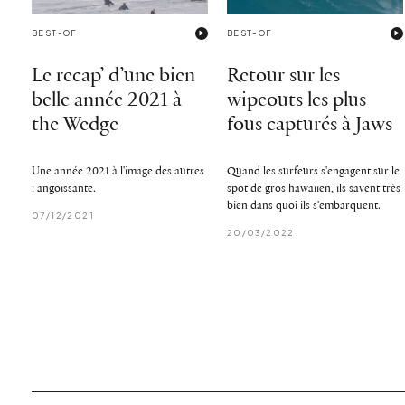
BEST-OF
BEST-OF
Le recap’ d’une bien
Retour sur les
belle année 2021 à
wipeouts les plus
the Wedge
fous capturés à Jaws
Une année 2021 à l'image des autres
Quand les surfeurs s'engagent sur le
: angoissante.
spot de gros hawaiien, ils savent très
bien dans quoi ils s'embarquent.
07/12/2021
20/03/2022