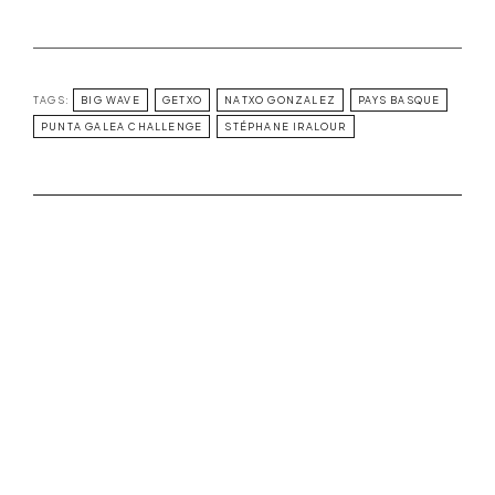
TAGS:
BIG WAVE
GETXO
NATXO GONZALEZ
PAYS BASQUE
PUNTA GALEA CHALLENGE
STÉPHANE IRALOUR