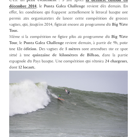
C’est un
petit événement
! 3 ans après
sa dernière édition en
décembre 2014
, le
Punta Galea Challenge
revient dès demain. En
effet, les conditions qui frappent actuellement le littoral basque ont
permis aux organisateurs de lancer cette compétition de grosses
vagues, qui, jusqu’en 2014, figurait encore au programme du
Big Wave
Tour.
Même si la compétition ne figure plus au programme du
Big Wave
Tour
, le
Punta Galea Challenge
revient demain, à partir de 9h, pour
une
12e édition
. Des vagues de
5 mètres
sont attendues sur ce spot
situé à une
quinzaine de kilomètres de Bilbao,
dans la partie
espagnole du Pays basque. Une compétition qui réunira
24 chargeurs
,
dont
12 locaux.