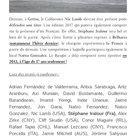
Demain, à
Getxo,
le Californien
Nic Lamb
devrait être présent pour
défendre son titre
. Une édition 2017 qui pourra également compter
sur la présence d’un Français. En effet,
Stéphane Iralour
sera bel et
bien de la partie. Après s’être frotté à plusieurs reprises à
Belharra
(
notamment l’hiver dernier
), le chargeur représentera
la France
à
partir de demain. Une compétition à laquelle participera également le
local
Natxo Gonzalez
. Le Basque a déjà remporté cette épreuve
en
2013, à l’âge de 17 ans seulement !
Liste des invités (à confirmer) :
Adrian Fernández de Valderrama, Aritxa Saratxaga, Aritz
Aranburu, Axi Muniain, David Bustamante, Guillermo
Barandiaran, Imanol Yeregi, Indar Unanue, Jaime
Fernandez, Jon Garai, Natxo Fernandez, Natxo
Gonzalez,
Nic Lamb (USA),
Stéphane Iralour (Fra),
Alex
Zirke (CNY), Cliff Skudin (USA), Conor Maguire (IRL),
Rafael Tapia (CHL), Manuel Lezcano (CNY), Francisco
Porcella (ITA),
Jamie Mitchell (AUS), Jérôme Sahyoun