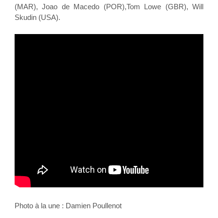
(MAR), Joao de Macedo (POR),Tom Lowe (GBR), Will
Skudin (USA).
Photo à la une : Damien Poullenot