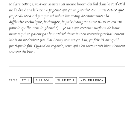
Malgré tout ça, va-t-on assister au même boom du foil dans le surf qu’il
ne l’a été dans le kite ? «
Je pense que ça va prendre, oui, mais
est-ce que
ça perdurera ?
Il y a quand même beaucoup de contraintes : l
a
difficulté technique, le danger, le prix
(comptez entre 1000 et 2000€
pour la quille, sans la planche)… Je sais que certains surfeurs de haut
niveau qui ne paient pas le matériel devraient en recevoir prochainement.
Mais on ne devient pas Kai Lenny comme ça. Lui, ça fait 10 ans qu’il
pratique le foil. Quand on regarde, ceux qui s’en sortent très bien viennent
souvent du kite ».
TAGS:
FOIL
SUP FOIL
SURF FOIL
XAVIER LEROY