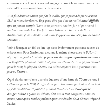
commence à se faire à ce nouvel engin, comme il le montre dans cette
vidéo d’une session réalisée cette semaine :
«
Ca fait deux semaines que j’ai la quille, que je peux adapter sur mon
SUP et mon shortboard. Et je peux dire que c’est en réalité
aussi difficile
que ça parait simple
! Lors de la première session, je n’ai pas réussi à
me lever une seule fois. J’ai failli tout balancer à la sortie de l’eau.
Aujourd’hui, je suis toujours nul mais
j’apprends un peu plus à chaque
session
« .
Voir débarquer un foil au line-up n’est évidemment pas sans causer de
crispations. Pour
Xavier
, qui a connu la même chose avec le SUP, «
il
n’y a qu’à regarder la vidéo :
je pars sur des vagues quasi-inexistantes
sur lesquelles personne d’autre ne pourrait démarrer. Et si ça fait comme
pour le SUP, la plupart de ceux qui râlent aujourd’hui s’y mettront un
jour ou l’autre
« .
Quid du danger d’une planche équipée d’une lame de 70cm de long ?
«
Comme pour le SUP, il suffit de ne pas s’aventurer partout ni dans tout
type de conditions. Il faut être prudent et
avoir conscience que le
danger existe
. Quand on débute, c’est avant tout dangereux pour soi-
même parce qu’on tombe systématiquement du côté de la dérive
» répond
Xavier.