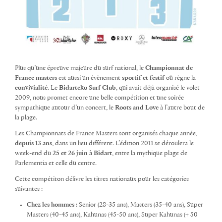
Plus qu’une épreuve majeure du surf national, le
Championnat de
France masters
est aussi un évènement
sportif et festif
où règne la
convivialité
. Le
Bidarteko Surf Club
, qui avait déjà organisé le volet
2009, nous promet encore une belle compétition et une soirée
sympathique autour d’un concert, le
Roots and Love
à l’autre bout de
la plage.
Les Championnats de France Masters sont organisés chaque année,
depuis 13 ans
, dans un lieu différent. L’édition 2011 se déroulera le
week-end du
25 et 26 juin à Bidart
, entre la mythique plage de
Parlementia et celle du centre.
Cette compétiton délivre les titres nationaux pour les catégories
suivantes :
Chez les hommes
: Senior (28-35 ans), Masters (35-40 ans), Super
Masters (40-45 ans), Kahunas (45-50 ans), Super Kahunas (+ 50