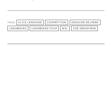
TAGS:
ALICE LEMOIGNE
COMPÉTITION
EDOUARD DELPERO
LONGBOARD
LONGBOARD TOUR
WSL
ZOÉ GROSPIRON