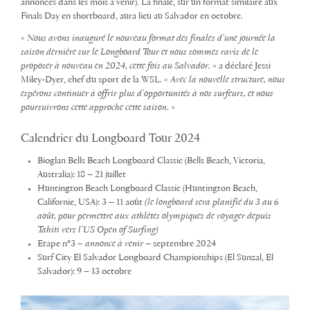
annoncés dans les mois à venir). La finale, sur un format similaire aux
Finals Day en shortboard, aura lieu au Salvador en octobre.
«
Nous avons inauguré le nouveau format des finales d’une journée la
saison dernière sur le Longboard Tour et nous sommes ravis de le
proposer à nouveau en 2024, cette fois au Salvador.
» a déclaré Jessi
Miley-Dyer, chef du sport de la WSL. «
Avec la nouvelle structure, nous
espérons continuer à offrir plus d’opportunités à nos surfeurs, et nous
poursuivrons cette approche cette saison
. »
Calendrier du Longboard Tour 2024
Bioglan Bells Beach Longboard Classic (Bells Beach, Victoria,
Australia): 18 – 21 juillet
Huntington Beach Longboard Classic (Huntington Beach,
Californie, USA): 3 – 11 août
(le longboard sera planifié du 3 au 6
août, pour permettre aux athlètes olympiques de voyager depuis
Tahiti vers l’US Open of Surfing)
Etape n°3
– annonce à venir
– septembre 2024
Surf City El Salvador Longboard Championships (El Sunzal, El
Salvador): 9 – 13 octobre