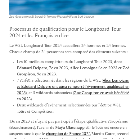
Zoé Grospiron à El Sunzal © Tommy Pierucki/World Surf League
Processus de qualification pour le Longboard Tour
2024 et les Français en lice
Le WSL Longboard Tour 2024 accueillera 24 hommes et 24 femmes.
Chaque champ de 24 personnes sera composé des éléments suivants :
Les 10 meilleurs compétiteurs du Longboard Tour 2023, dont
Edouard Delpero
, 7e en 2023,
Alice Lemoigne
6e en 2023 et
Zoé
Grospiron
, 9e en 2023.
7 surfeurs sélectionnés dans les régions de la WSL (
Alice Lemoigne
et Edouard Delpero ont aussi remporté l’événement qualificatif en
2023
), et 5 wildcards saisonniers (
Zoé Grospiron en avait bénéficié
en 2023
)
Deux wildcards d’événement, sélectionnées par l’équipe WSL
Tours et Compétition.
13e en 2023 et n’ayant pas participé à l’étape qualificative européenne
(Boardmasters), l’avenir de
Maya Glasenapp
sur le Tour est encore en
suspens tandis que le
champion de France 2022
Martin Coret
, second