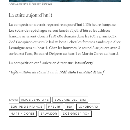
Alice Lemoigne © Jersson Barboza
La suite aujourd’hui !
La compétition devrait reprendre aujourd’hui à 15h heure française.
Les tours de repêchages seront lancés aujourd’hui et les athlètes
français ne seront donc à l’eau que demain dans les tours principaux.
Zoé Grospiron ouvrira le bal au heat 1 chez les femmes tandis que Alice
Lemoigne sera au heat 4. Chez les hommes, le round 3 se jouera avec 3
surfeurs à l’eau, Edouard Delpero au heat 1 et Martin Coret au heat 5.
La compétition est à suivre en direct sur :
isasurf.org/
*Informations du round 1 via la
Fédération Française de Surf
TAGS:
ALICE LEMOIGNE
EDOUARD DELPERO
ÉQUIPE DE FRANCE
FFSURF
ISA
LONGBOARD
MARTIN CORET
SALVADOR
ZOÉ GROSPIRON