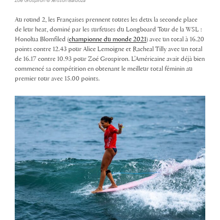
Zoé Grospiron © Jersson Barboza
Au round 2, les Françaises prennent toutes les deux la seconde place
de leur heat, dominé par les surfeuses du Longboard Tour de la WSL :
Honolua Blomfiled (
championne du monde 2021
) avec un total à 16.20
points contre 12.43 pour Alice Lemoigne et Racheal Tilly avec un total
de 16.17 contre 10.93 pour Zoé Grospiron. L’Américaine avait déjà bien
commencé sa compétition en obtenant le meilleur total féminin au
premier tour avec 15.00 points.