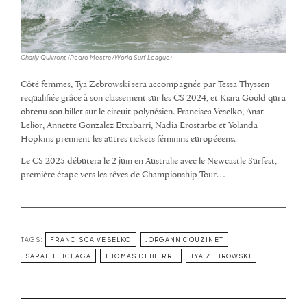
Charly Quivront (Pedro Mestre/World Surf League)
Côté femmes, Tya Zebrowski sera accompagnée par Tessa Thyssen
requalifiée grâce à son classement sur les CS 2024, et Kiara Goold qui a
obtenu son billet sur le circuit polynésien. Francisca Veselko, Anat
Lelior, Annette Gonzalez Etxabarri, Nadia Erostarbe et Yolanda
Hopkins prennent les autres tickets féminins européeens.
Le CS 2025 débutera le 2 juin en Australie avec le Newcastle Surfest,
première étape vers les rêves de Championship Tour…
TAGS:
FRANCISCA VESELKO
JORGANN COUZINET
SARAH LEICEAGA
THOMAS DEBIERRE
TYA ZEBROWSKI