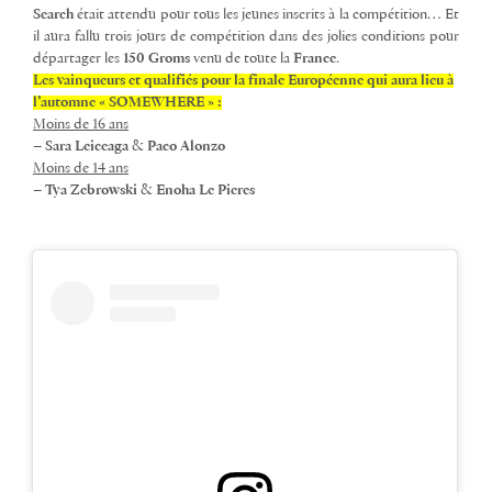
Search
était attendu pour tous les jeunes inscrits à la compétition… Et
il aura fallu trois jours de compétition dans des jolies conditions pour
départager les
150 Groms
venu de toute la
France
.
Les vainqueurs et qualifiés pour la finale Européenne qui aura lieu à
l’automne « SOMEWHERE » :
Moins de 16 ans
–
Sara Leiceaga
&
Paco Alonzo
Moins de 14 ans
–
Tya Zebrowski
&
Enoha Le Pieres