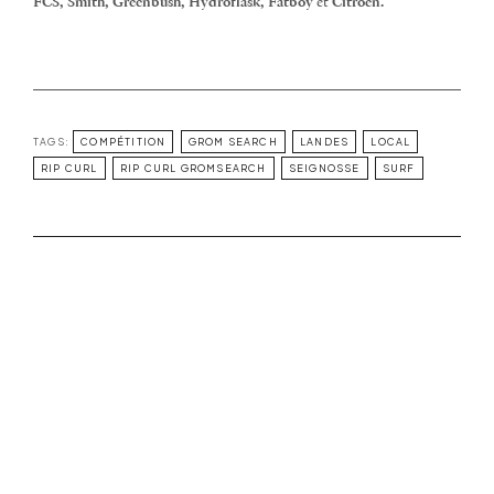
FCS, Smith, Greenbush, Hydroflask, Fatboy
et
Citroën.
TAGS:
COMPÉTITION
GROM SEARCH
LANDES
LOCAL
RIP CURL
RIP CURL GROMSEARCH
SEIGNOSSE
SURF