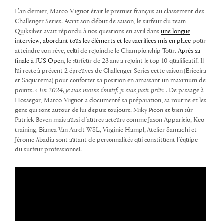
L’an dernier, Marco Mignot était le premier français au classement des
Challenger Series. Avant son début de saison, le surfeur du team
Quiksilver avait répondu à nos questions en avril dans
une longue
interview, abordant tous les éléments et les sacrifices mis en place
pour
atteindre son rêve, celui de rejoindre le Championship Tour.
Après sa
finale à l’US Open
, le surfeur de 23 ans a rejoint le top 10 qualificatif. Il
lui reste à présent 2 épreuves de Challenger Series cette saison (Ericeira
et Saquarema) pour conforter sa position en amassant un maximum de
points. «
En 2024, je suis moins émotif, je suis juste prêt
« . De passage à
Hossegor, Marco Mignot a documenté sa préparation, sa routine et les
gens qui sont autour de lui depuis toujours. Miky Picon et bien sûr
Patrick Beven mais aussi d’autres acteurs comme Jason Apparicio, Keo
training, Bianca Van Aardt WSL, Virginie Hampl, Atelier Samadhi et
Jérome Abadia sont autant de personnalités qui constituent l’équipe
du surfeur professionnel.