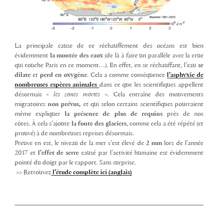
La principale cause de ce réchauffement des océans est bien
évidemment
la montée des eaux
(de là à faire un parallèle avec la crue
qui touche Paris en ce moment…). En effet, en se réchauffant, l’eau
se
dilate
et
perd en oxygène
. Cela a comme conséquence
l’asphyxie de
nombreuses espèces animales
dans ce que les scientifiques appellent
désormais
« les zones mortes ».
Cela entraîne des mouvements
migratoires
non prévus,
et qui selon certains scientifiques pourraient
même expliquer
la présence de plus de requins
près de nos
côtes. À cela s’ajoute
la fonte des glaciers
, comme cela a été répété (et
prouvé) à de nombreuses reprises désormais.
Preuve en est, le niveau de la mer s’est élevé de
2 mm
lors de l’année
2017 et
l’effet de serre
causé par l’activité humaine est évidemment
pointé du doigt par le rapport. Sans surprise.
>> Retrouvez
l’étude complète ici (anglais)