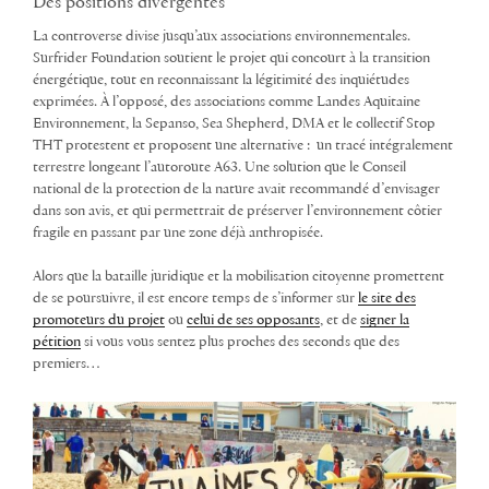
Des positions divergentes
La controverse divise jusqu’aux associations environnementales.
Surfrider Foundation soutient le projet qui concourt à la transition
énergétique, tout en reconnaissant la légitimité des inquiétudes
exprimées. À l’opposé, des associations comme Landes Aquitaine
Environnement, la Sepanso, Sea Shepherd, DMA et le collectif Stop
THT protestent et proposent une alternative : un tracé intégralement
terrestre longeant l’autoroute A63. Une solution que le Conseil
national de la protection de la nature avait recommandé d’envisager
dans son avis, et qui permettrait de préserver l’environnement côtier
fragile en passant par une zone déjà anthropisée.
Alors que la bataille juridique et la mobilisation citoyenne promettent
de se poursuivre, il est encore temps de s’informer sur
le site des
promoteurs du projet
ou
celui de ses opposants
, et de
signer la
pétition
si vous vous sentez plus proches des seconds que des
premiers…