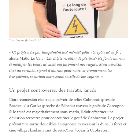
Tom Frager @stoptht40
«
Ce projet n’est pas uniquement une menace pour nos spots de surf
« ,
alerte Maud Le Car. «
Les câbles risquent de perturber les fonds marins
et modifier les bancs de sable qui façonnent nos vagues. Mais au-delà,
c’est un véritable signal d’alarme pour notre environnement, les
écosystèmes, et surtout notre santé et celle de nos enfants
. »
Un projet controversé, des travaux lancés
L’interconnexion électrique prévoit de relier Cubnezais (près de
Bordeaux) à Gatika (proche de Bilbao) à travers le golfe de Gascogne.
Si le tracé est majoritairement sous-marin, il doit effectuer une
déviation terrestre pour contourner le gouf de Capbreton. Le projet
prévoit une sortie des câbles à Seignosse, traversant la dune, la forêt et
cinq villages landais avant de retrouver l’océan à Capbreton.