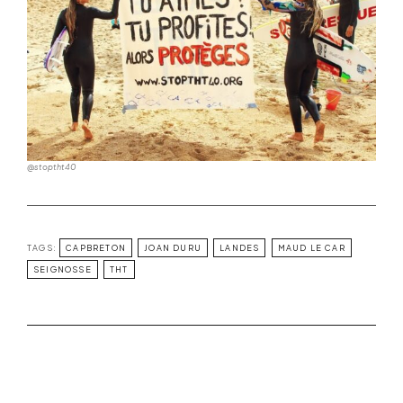
@stoptht40
TAGS:
CAPBRETON
JOAN DURU
LANDES
MAUD LE CAR
SEIGNOSSE
THT