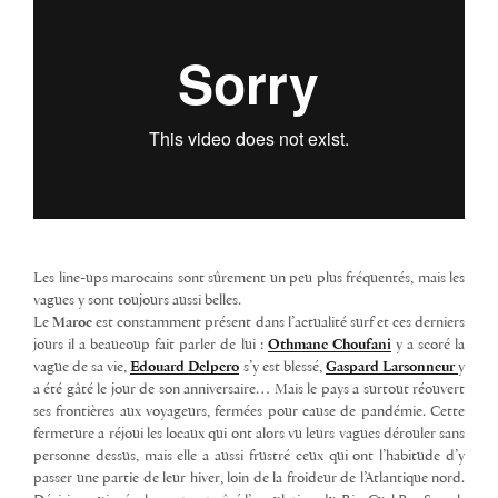
Les line-ups marocains sont sûrement un peu plus fréquentés, mais les
vagues y sont toujours aussi belles.
Le
Maroc
est constamment présent dans l’actualité surf et ces derniers
jours il
a beaucoup fait parler de lui :
Othmane Choufani
y a scoré la
vague de sa vie,
Edouard Delpero
s’y est blessé,
Gaspard Larsonneur
y
a été gâté le jour de son anniversaire… Mais le pays a surtout réouvert
ses frontières aux voyageurs, fermées pour cause de pandémie. Cette
fermeture a réjoui les locaux qui ont alors vu leurs vagues dérouler sans
personne dessus, mais elle a aussi frustré ceux qui ont l’habitude d’y
passer une partie de leur hiver, loin de la froideur de l’Atlantique nord.