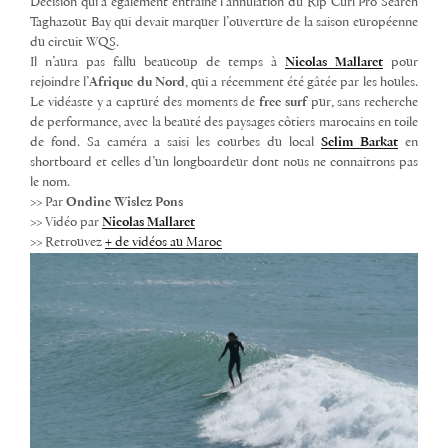
Décision qui a également entraîné l’annulation du Rip Curl Pro Search
Taghazout Bay qui devait marquer l’ouverture de la saison européenne
du circuit WQS.
Il n’aura pas fallu beaucoup de temps à
Nicolas Mallaret
pour
rejoindre l’
Afrique du Nord
,
qui a récemment été gâtée par les houles.
Le vidéaste y a capturé des moments de
free surf
pur, sans recherche
de performance, avec la beauté des paysages côtiers marocains en toile
de fond. Sa caméra a saisi les courbes du local
Selim Barkat
en
shortboard et celles d’un longboardeur dont nous ne connaitrons pas
le nom.
>> Par
Ondine Wislez Pons
>> Vidéo par
Nicolas Mallaret
>> Retrouvez
+ de vidéos au Maroc