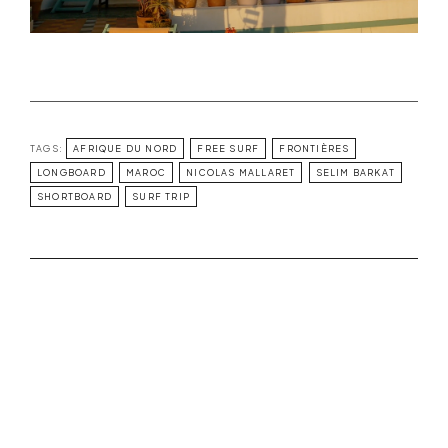
TAGS:
AFRIQUE DU NORD
FREE SURF
FRONTIÈRES
LONGBOARD
MAROC
NICOLAS MALLARET
SELIM BARKAT
SHORTBOARD
SURF TRIP