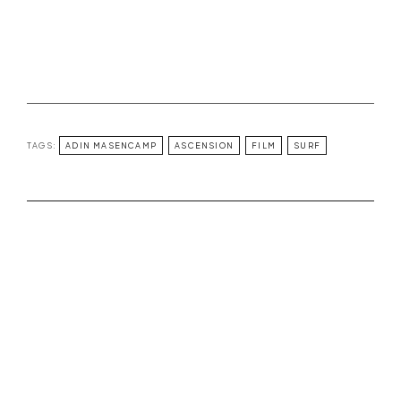
TAGS:
ADIN MASENCAMP
ASCENSION
FILM
SURF