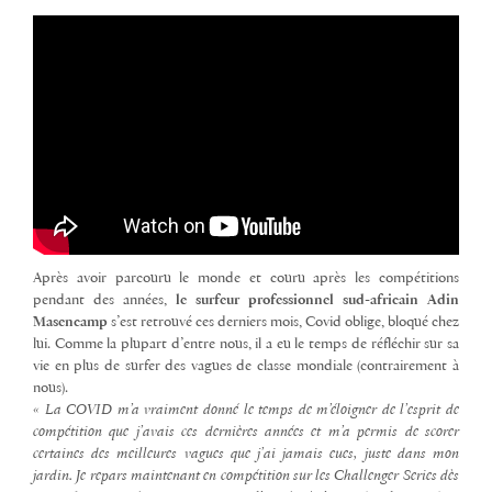
Après avoir parcouru le monde et couru après les compétitions
pendant des années,
le surfeur professionnel sud-africain Adin
Masencamp
s’est retrouvé ces derniers mois, Covid oblige, bloqué chez
lui. Comme la plupart d’entre nous, il a eu le temps de réfléchir sur sa
vie en plus de surfer des vagues de classe mondiale (contrairement à
nous).
« La COVID m’a vraiment donné le temps de m’éloigner de l’esprit de
compétition que j’avais ces dernières années et m’a permis de scorer
certaines des meilleures vagues que j’ai jamais eues, juste dans mon
jardin. Je repars maintenant en compétition sur les Challenger Series dès