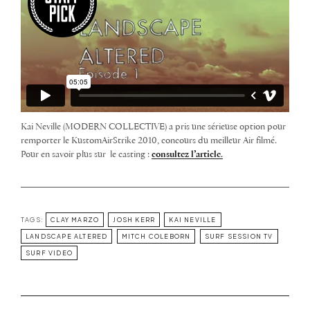
Kai Neville (MODERN COLLECTIVE) a pris une sérieuse option pour
remporter le KustomAirStrike 2010, concours du meilleur Air filmé.
Pour en savoir plus sur le casting :
consultez l’article
.
TAGS:
CLAY MARZO
JOSH KERR
KAI NEVILLE
LANDSCAPE ALTERED
MITCH COLEBORN
SURF SESSION TV
SURF VIDEO