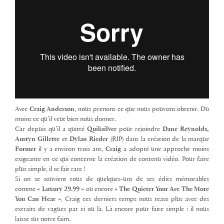
Avec
Craig Anderson
, nous prenons ce que nous pouvons obtenir. Du
moins ce qu’il veut bien nous donner.
Car depuis qu’il a quitté
Quiksilver
pour rejoindre
Dane Reynolds,
Austyn Gillette
et
Dylan Rieder
(RIP) dans la création de la marque
Former
il y a environ trois ans,
Craig
a adopté une approche moins
exigeante en ce qui concerne la création de contenu vidéo. Pour faire
plus simple, il se fait rare !
Si on se souvient tous de quelques-uns de ses édits mémorables
comme
« Luxury 29.99 »
ou encore
« The Quieter Your Are The More
You Can Hear »
, Craig ces derniers temps nous tease plus avec des
extraits de vagues par ci ou là. Là encore pour faire simple : il nous
laisse sur notre faim.