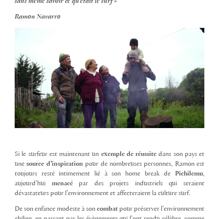
sans même savoir ce qu’était le surf »
Ramon Navarro
Si le surfeur est maintenant un
exemple de réussite
dans son pays et
une
source d’inspiration
pour de nombreuses personnes, Ramon est
toujours resté intimement lié à son home break de
Pichilemu
,
aujourd’hui
menacé
par des projets industriels qui seraient
dévastateurs pour l’environnement et affecteraient la culture surf.
De son enfance modeste à son
combat
pour préserver l’environnement
chilien, en passant par les évènements qui l’ont rendu célèbre, comme