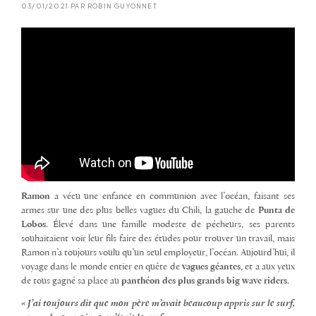
03/01/2021 PAR ROBIN GUYONNET
Ramon
a vécu une enfance en communion avec l’océan, faisant ses
armes sur une des plus belles vagues du Chili, la gauche de
Punta de
Lobos
. Élevé dans une famille modeste de pécheurs, ses parents
souhaitaient voir leur fils faire des études pour trouver un travail, mais
Ramon n’a toujours voulu qu’un seul employeur, l’océan. Aujourd’hui, il
voyage dans le monde entier en quête de
vagues géantes
, et a aux yeux
de tous gagné sa place au
panthéon des plus grands big wave riders
.
« J’ai toujours dit que mon père m’avait beaucoup appris sur le surf,