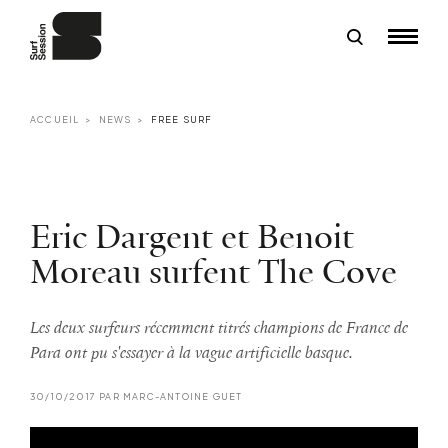
ACCUEIL
NEWS
FREE SURF
Eric Dargent et Benoit
Moreau surfent The Cove
Les deux surfeurs récemment titrés champions de France de
Para ont pu s'essayer à la vague artificielle basque.
30/10/2017 PAR MARC-ANTOINE GUET