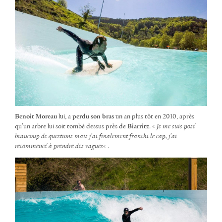
Benoit Moreau
lui, a
perdu son bras
un an plus tôt en 2010, après
qu’un arbre lui soit tombé dessus près de
Biarritz
. «
Je me suis posé
beaucoup de questions mais j’ai finalement franchi le cap, j’ai
recommencé à prendre des vagues
« .