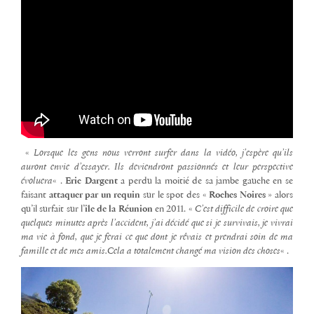
«
Lorsque les gens nous verront surfer dans la vidéo, j’espère qu’ils
auront envie d’essayer.
Ils deviendront passionnés et leur perspective
évoluera
« .
Eric Dargent
a perdu la moitié de sa jambe gauche en se
faisant
attaquer par un requin
sur le spot des «
Roches Noires
» alors
qu’il surfait sur l’
île de la Réunion
en 2011. «
C’est difficile de croire que
quelques minutes après l’accident, j’ai décidé que si je survivais, je vivrai
ma vie à fond, que je ferai ce que dont je rêvais et prendrai soin de ma
famille et de mes amis.
Cela a totalement changé ma vision des choses
« .