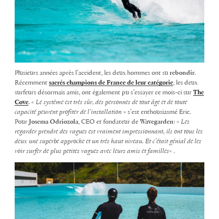
Plusieurs années après l’accident, les deux hommes ont su
rebondir
.
Récemment
sacrés champions de France de leur catégorie
, les deux
surfeurs désormais amis, ont également pu s’essayer ce mois-ci sur
The
Cove
. «
Le système est très sûr, des personnes de tout âge et de toute
capacité peuvent profiter de l’installation
» s’est enthousiasmé Eric.
Pour
Josema Odriozola
, CEO et fondateur de
Wavegarden
: «
Les
regarder prendre des vagues est vraiment impressionnant, ils ont tous les
deux une superbe approche et un très haut niveau.
Et c’était génial de les
voir surfer de plus petites vagues avec leurs amis et familles
« .