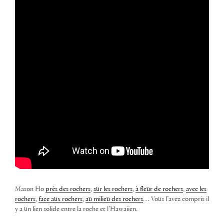
Mason Ho
près des rochers
,
sur les rochers
,
à fleur de rochers
,
avec les
rochers
,
face aux rochers
,
au milieu des rochers
… Vous l’avez compris il
y a un lien solide entre la roche et l’Hawaiien.