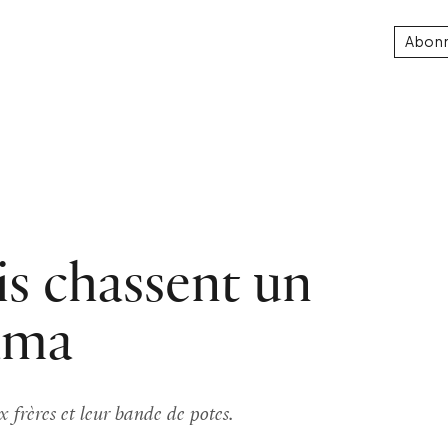
Abon
is chassent un
nama
 frères et leur bande de potes.