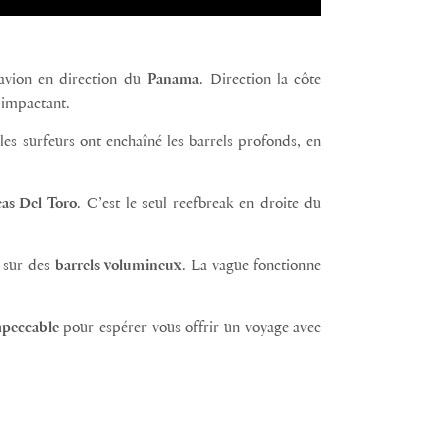
avion en direction du
Panama
. Direction la côte
t impactant.
 les surfeurs ont enchaîné les barrels profonds, en
as Del Toro
. C’est le seul reefbreak en droite du
e sur des
barrels volumineux
. La vague fonctionne
mpeccable
pour espérer vous offrir un voyage avec