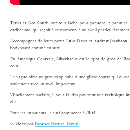
Travis et Koa Smith
ont tout lâché pour prendre le premier 
caribéenne, qui reçoit à ce moment-là un swell particulièremen
Accompagnés de leurs potes
Luke Davis
et
Andrew Jacobson
,
bodyboard comme en surf.
En
Amérique Centrale
,
Silverbacks
est le spot de gros de
Boc
coin.
La vague offre un gros drop suivi d’une glisse courte qui ouvr
seulement avec un swell important.
Visuellement parfaite, il vous faudra pourtant une
technique i
elle.
Pour les impatients, le surf commence à
10:15
!
>> Vidéo par
Brother Nature, Hawaii