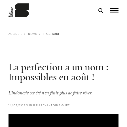
ACCUEIL
NEWS
FREE SURF
La perfection a un nom :
Impossibles en août !
L'Indonésie cet été n'en finit plus de faire rêver.
14/08/2020 PAR MARC-ANTOINE GUET