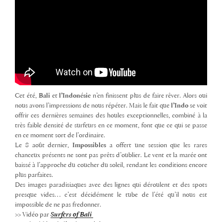
Cet été,
Bali
et
l’Indonésie
n’en finissent plus de faire rêver. Alors oui
nous avons l’impressions de nous répéter. Mais le fait que
l’Indo
se voit
offrir ces dernières semaines des houles exceptionnelles, combiné à la
très faible densité de surfeurs en ce moment, font que ce qui se passe
en ce moment sort de l’ordinaire.
Le 8 août dernier,
Impossibles
a offert une session que les rares
chanceux présents ne sont pas prêts d’oublier. Le vent et la marée ont
baissé à l’approche du coucher du soleil, rendant les conditions encore
plus parfaites.
Des images paradisiaques avec des lignes qui déroulent et des spots
presque vides… c’est décidément le tube de l’été qu’il nous est
impossible de ne pas fredonner.
>> Vidéo par
Surfers of Bali