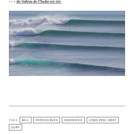
>> +
de vidéos de l’Indo cet été
TAGS:
BALI
IMPOSSIBLES
INDONÉSIE
LONG PEEL REEF
SURF