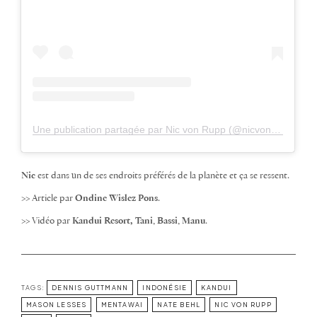
Une publication partagée par Nic von Rupp (@nicvonrupp)
Nic
est dans un de ses endroits préférés de la planète et ça se ressent.
>> Article par
Ondine Wislez Pons
.
>> Vidéo par
Kandui Resort,
Tani
,
Bassi
,
Manu
.
TAGS:
DENNIS GUTTMANN
INDONÉSIE
KANDUI
MASON LESSES
MENTAWAI
NATE BEHL
NIC VON RUPP