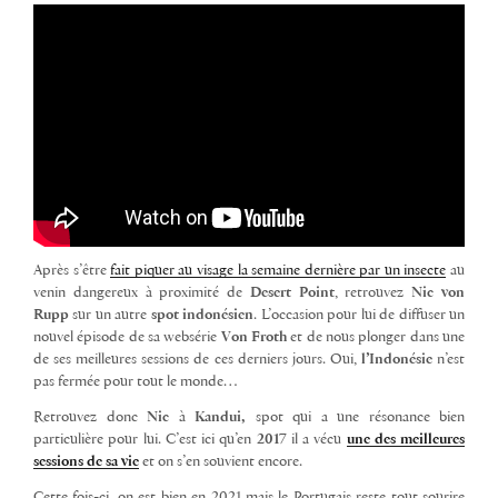
Après s’être
fait piquer au visage la semaine dernière par un insecte
au
venin dangereux à proximité de
Desert Point
, retrouvez
Nic von
Rupp
sur un autre
spot indonésien
. L’occasion pour lui de diffuser un
nouvel épisode de sa websérie
Von Froth
et de nous plonger dans une
de ses meilleures sessions de ces derniers jours. Oui,
l’Indonésie
n’est
pas fermée pour tout le monde…
Retrouvez donc
Nic
à
Kandui,
spot qui a une résonance bien
particulière pour lui. C’est ici qu’en
2017
il a vécu
une des meilleures
sessions de sa vie
et on s’en souvient encore.
Cette fois-ci, on est bien en 2021 mais le Portugais reste tout sourire